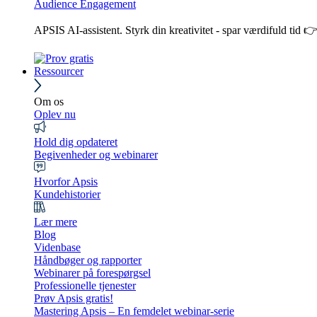
Audience Engagement
APSIS AI-assistent. Styrk din kreativitet - spar værdifuld tid 
Ressourcer
Om os
Oplev nu
Hold dig opdateret
Begivenheder og webinarer
Hvorfor Apsis
Kundehistorier
Lær mere
Blog
Videnbase
Håndbøger og rapporter
Webinarer på forespørgsel
Professionelle tjenester
Prøv Apsis gratis!
Mastering Apsis – En femdelet webinar-serie