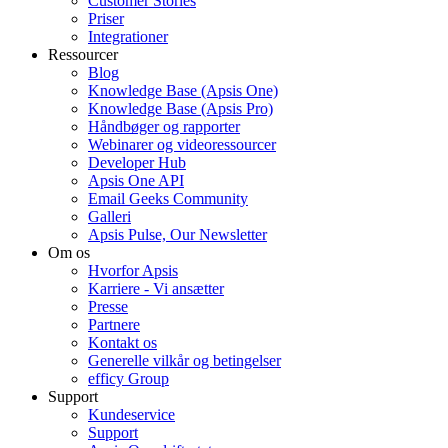
Customer Stories
Priser
Integrationer
Ressourcer
Blog
Knowledge Base (Apsis One)
Knowledge Base (Apsis Pro)
Håndbøger og rapporter
Webinarer og videoressourcer
Developer Hub
Apsis One API
Email Geeks Community
Galleri
Apsis Pulse, Our Newsletter
Om os
Hvorfor Apsis
Karriere - Vi ansætter
Presse
Partnere
Kontakt os
Generelle vilkår og betingelser
efficy Group
Support
Kundeservice
Support