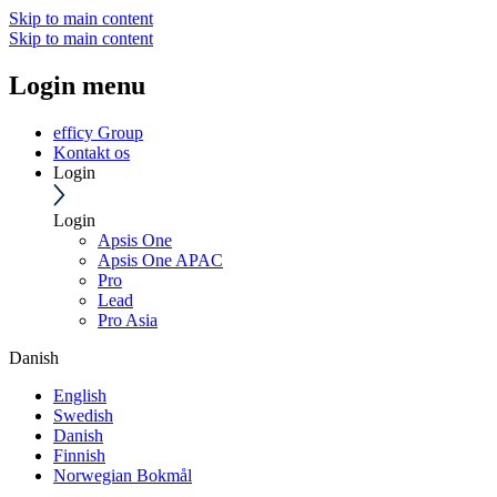
Skip to main content
Skip to main content
Login menu
efficy Group
Kontakt os
Login
Login
Apsis One
Apsis One APAC
Pro
Lead
Pro Asia
Danish
English
Swedish
Danish
Finnish
Norwegian Bokmål