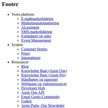
Footer
Vores platform
E-mailmarkedsføring
Marketingautomatisering
AI-assistent
SMS-markedsføring
Formularer og sider
Event Management
System
Customer Stories
Priser
Integrationer
Ressourcer
Blog
Knowledge Base (Apsis One)
Knowledge Base (Apsis Pro)
Håndbøger og rapporter
Webinarer og videoressourcer
Developer Hub
Apsis One API
Email Geeks Community
Galleri
Apsis Pulse, Our Newsletter