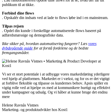
. Lad randomisereren opdele dine flows for at se, hvad der får dit
publikum til at tikke.
Forbind dine flows
. Opskalér din indsats ved at lade to flows løbe ind i en mainstream.
Tilpas rejsen
. Opdel din kunde i forskellige automatiserede flows baseret på
adfærdsmæssige og demografiske data.
Ikke sikker på, hvordan automatisering fungerer? Læs
vores
dybdegående guide
for at forstå fordelene og de bedste
fremgangsmåder.
Vi ser et stort potentiale i at udbygge vores markedsføring yderligere
ved hjælp af platformen. Markedet er i vækst, og for os er det vigtigt
at forblive fleksible og tilpasse os kundernes behov. Apsis spiller en
vigtig rolle ved at hjælpe os med at kommunikere hurtigt og effektivt
under kampagner og udsalg. Og vi håber at kunne bruge det endnu
mere
Helene Ravnås Vistnes
Marketing- og produktudvikler hos Kost1