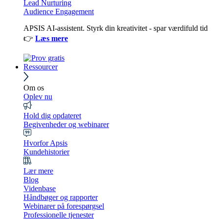
Lead Nurturing
Audience Engagement
APSIS AI-assistent. Styrk din kreativitet - spar værdifuld tid
👉
Læs mere
Ressourcer
Om os
Oplev nu
Hold dig opdateret
Begivenheder og webinarer
Hvorfor Apsis
Kundehistorier
Lær mere
Blog
Videnbase
Håndbøger og rapporter
Webinarer på forespørgsel
Professionelle tjenester