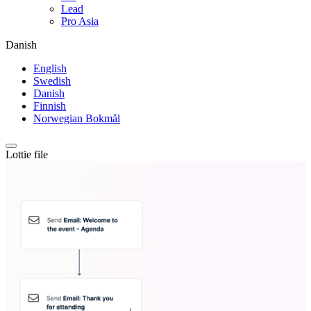
Lead
Pro Asia
Danish
English
Swedish
Danish
Finnish
Norwegian Bokmål
Lottie file