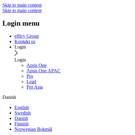
Skip to main content
Skip to main content
Login menu
efficy Group
Kontakt os
Login
Login
Apsis One
Apsis One APAC
Pro
Lead
Pro Asia
Danish
English
Swedish
Danish
Finnish
Norwegian Bokmål