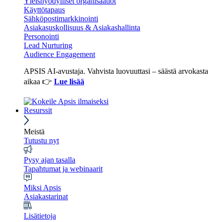
Yleishyödylliset organisaatiot
Käyttötapaus
Sähköpostimarkkinointi
Asiakasuskollisuus & Asiakashallinta
Personointi
Lead Nurturing
Audience Engagement
APSIS AI-avustaja. Vahvista luovuuttasi – säästä arvokasta
aikaa 👉
Lue lisää
Resurssit
Meistä
Tutustu nyt
Pysy ajan tasalla
Tapahtumat ja webinaarit
Miksi Apsis
Asiakastarinat
Lisätietoja