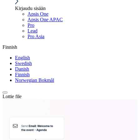
Kirjaudu sisään
Apsis One
Apsis One APAC
Pro
Lead
Pro Asia
Finnish
English
Swedish
Danish
Finnish
Norwegian Bokmål
Lottie file