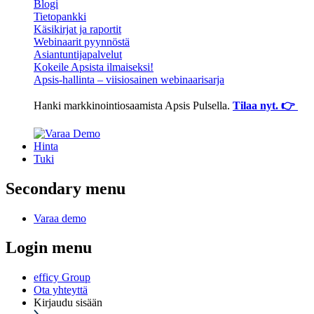
Blogi
Tietopankki
Käsikirjat ja raportit
Webinaarit pyynnöstä
Asiantuntijapalvelut
Kokeile Apsista ilmaiseksi!
Apsis-hallinta – viisiosainen webinaarisarja
Hanki markkinointiosaamista Apsis Pulsella.
Tilaa nyt. 👉
Hinta
Tuki
Secondary menu
Varaa demo
Login menu
efficy Group
Ota yhteyttä
Kirjaudu sisään