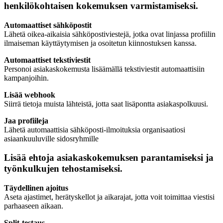
henkilökohtaisen kokemuksen varmistamiseksi.
Automaattiset sähköpostit
Lähetä oikea-aikaisia sähköpostiviestejä, jotka ovat linjassa profiilin
ilmaiseman käyttäytymisen ja osoitetun kiinnostuksen kanssa.
Automaattiset tekstiviestit
Personoi asiakaskokemusta lisäämällä tekstiviestit automaattisiin
kampanjoihin.
Lisää webhook
Siirrä tietoja muista lähteistä, jotta saat lisäpontta asiakaspolkuusi.
Jaa profiileja
Lähetä automaattisia sähköposti-ilmoituksia organisaatiosi
asiaankuuluville sidosryhmille
Lisää ehtoja asiakaskokemuksen parantamiseksi ja
työnkulkujen tehostamiseksi.
Täydellinen ajoitus
Aseta ajastimet, herätyskellot ja aikarajat, jotta voit toimittaa viestisi
parhaaseen aikaan.
Split-testaus