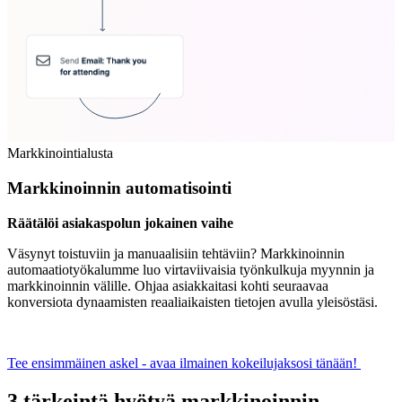
Markkinointialusta
Markkinoinnin automatisointi
Räätälöi asiakaspolun jokainen vaihe
Väsynyt toistuviin ja manuaalisiin tehtäviin? Markkinoinnin
automaatiotyökalumme luo virtaviivaisia työnkulkuja myynnin ja
markkinoinnin välille. Ohjaa asiakkaitasi kohti seuraavaa
konversiota dynaamisten reaaliaikaisten tietojen avulla yleisöstäsi.
Tee ensimmäinen askel - avaa ilmainen kokeilujaksosi tänään!
3 tärkeintä hyötyä markkinoinnin