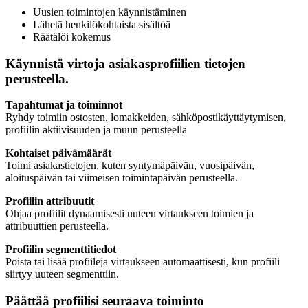
Uusien toimintojen käynnistäminen
Lähetä henkilökohtaista sisältöä
Räätälöi kokemus
Käynnistä virtoja asiakasprofiilien tietojen
perusteella.
Tapahtumat ja toiminnot
Ryhdy toimiin ostosten, lomakkeiden, sähköpostikäyttäytymisen,
profiilin aktiivisuuden ja muun perusteella
Kohtaiset päivämäärät
Toimi asiakastietojen, kuten syntymäpäivän, vuosipäivän,
aloituspäivän tai viimeisen toimintapäivän perusteella.
Profiilin attribuutit
Ohjaa profiilit dynaamisesti uuteen virtaukseen toimien ja
attribuuttien perusteella.
Profiilin segmenttitiedot
Poista tai lisää profiileja virtaukseen automaattisesti, kun profiili
siirtyy uuteen segmenttiin.
Päättää profiilisi seuraava toiminto