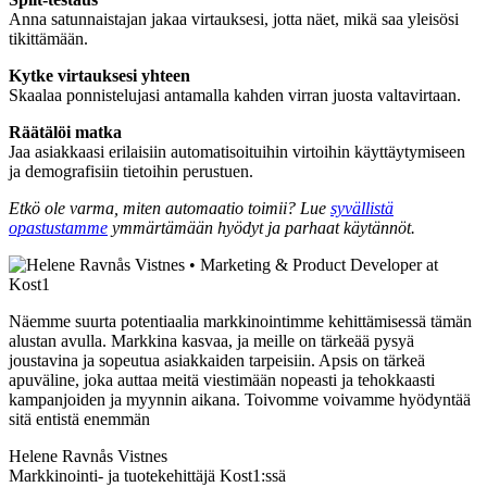
Anna satunnaistajan jakaa virtauksesi, jotta näet, mikä saa yleisösi
tikittämään.
Kytke virtauksesi yhteen
Skaalaa ponnistelujasi antamalla kahden virran juosta valtavirtaan.
Räätälöi matka
Jaa asiakkaasi erilaisiin automatisoituihin virtoihin käyttäytymiseen
ja demografisiin tietoihin perustuen.
Etkö ole varma, miten automaatio toimii? Lue
syvällistä
opastustamme
ymmärtämään hyödyt ja parhaat käytännöt.
Näemme suurta potentiaalia markkinointimme kehittämisessä tämän
alustan avulla. Markkina kasvaa, ja meille on tärkeää pysyä
joustavina ja sopeutua asiakkaiden tarpeisiin. Apsis on tärkeä
apuväline, joka auttaa meitä viestimään nopeasti ja tehokkaasti
kampanjoiden ja myynnin aikana. Toivomme voivamme hyödyntää
sitä entistä enemmän
Helene Ravnås Vistnes
Markkinointi- ja tuotekehittäjä Kost1:ssä