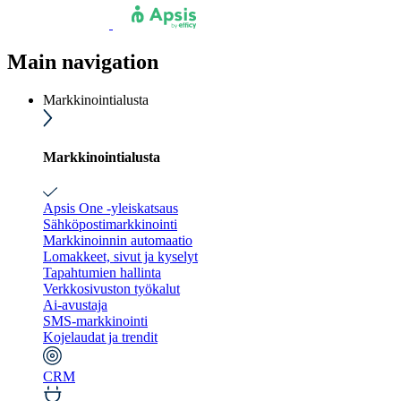
Main navigation
Markkinointialusta
Markkinointialusta
Apsis One -yleiskatsaus
Sähköpostimarkkinointi
Markkinoinnin automaatio
Lomakkeet, sivut ja kyselyt
Tapahtumien hallinta
Verkkosivuston työkalut
Ai-avustaja
SMS-markkinointi
Kojelaudat ja trendit
CRM