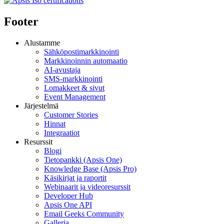
Footer
Alustamme
Sähköpostimarkkinointi
Markkinoinnin automaatio
AI-avustaja
SMS-markkinointi
Lomakkeet & sivut
Event Management
Järjestelmä
Customer Stories
Hinnat
Integraatiot
Resurssit
Blogi
Tietopankki (Apsis One)
Knowledge Base (Apsis Pro)
Käsikirjat ja raportit
Webinaarit ja videoresurssit
Developer Hub
Apsis One API
Email Geeks Community
Galleria