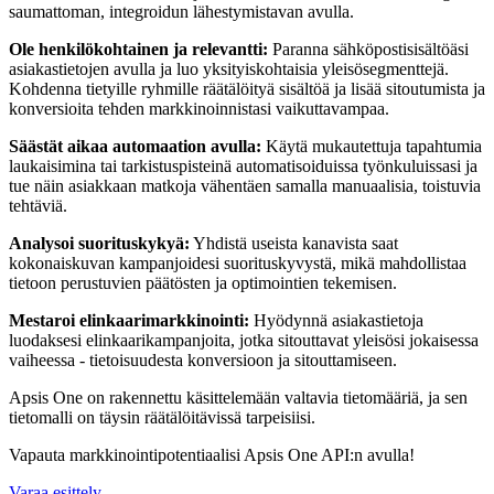
saumattoman, integroidun lähestymistavan avulla.
Ole henkilökohtainen ja relevantti:
Paranna sähköpostisisältöäsi
asiakastietojen avulla ja luo yksityiskohtaisia yleisösegmenttejä.
Kohdenna tietyille ryhmille räätälöityä sisältöä ja lisää sitoutumista ja
konversioita tehden markkinoinnistasi vaikuttavampaa.
Säästät aikaa automaation avulla:
Käytä mukautettuja tapahtumia
laukaisimina tai tarkistuspisteinä automatisoiduissa työnkuluissasi ja
tue näin asiakkaan matkoja vähentäen samalla manuaalisia, toistuvia
tehtäviä.
Analysoi suorituskykyä:
Yhdistä useista kanavista saat
kokonaiskuvan kampanjoidesi suorituskyvystä, mikä mahdollistaa
tietoon perustuvien päätösten ja optimointien tekemisen.
Mestaroi elinkaarimarkkinointi:
Hyödynnä asiakastietoja
luodaksesi elinkaarikampanjoita, jotka sitouttavat yleisösi jokaisessa
vaiheessa - tietoisuudesta konversioon ja sitouttamiseen.
Apsis One on rakennettu käsittelemään valtavia tietomääriä, ja sen
tietomalli on täysin räätälöitävissä tarpeisiisi.
Vapauta markkinointipotentiaalisi Apsis One API:n avulla!
Varaa esittely