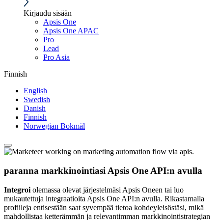
Kirjaudu sisään
Apsis One
Apsis One APAC
Pro
Lead
Pro Asia
Finnish
English
Swedish
Danish
Finnish
Norwegian Bokmål
paranna markkinointiasi Apsis One API:n avulla
Integroi
olemassa olevat järjestelmäsi Apsis Oneen tai luo
mukautettuja integraatioita Apsis One API:n avulla. Rikastamalla
profiileja entisestään saat syvempää tietoa kohdeyleisöstäsi, mikä
mahdollistaa ketterämmän ja relevantimman markkinointistrategian