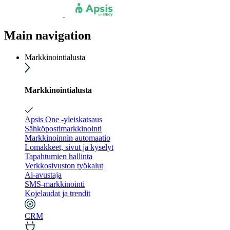
Main navigation
Markkinointialusta
Markkinointialusta
Apsis One -yleiskatsaus
Sähköpostimarkkinointi
Markkinoinnin automaatio
Lomakkeet, sivut ja kyselyt
Tapahtumien hallinta
Verkkosivuston työkalut
Ai-avustaja
SMS-markkinointi
Kojelaudat ja trendit
CRM