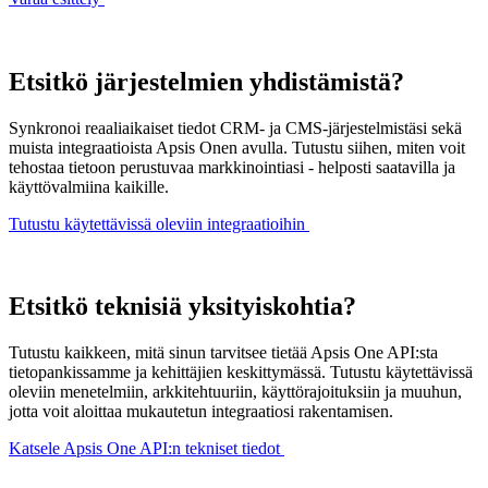
Etsitkö järjestelmien yhdistämistä?
Synkronoi reaaliaikaiset tiedot CRM- ja CMS-järjestelmistäsi sekä
muista integraatioista Apsis Onen avulla. Tutustu siihen, miten voit
tehostaa tietoon perustuvaa markkinointiasi - helposti saatavilla ja
käyttövalmiina kaikille.
Tutustu käytettävissä oleviin integraatioihin
Etsitkö teknisiä yksityiskohtia?
Tutustu kaikkeen, mitä sinun tarvitsee tietää Apsis One API:sta
tietopankissamme ja kehittäjien keskittymässä. Tutustu käytettävissä
oleviin menetelmiin, arkkitehtuuriin, käyttörajoituksiin ja muuhun,
jotta voit aloittaa mukautetun integraatiosi rakentamisen.
Katsele Apsis One API:n tekniset tiedot