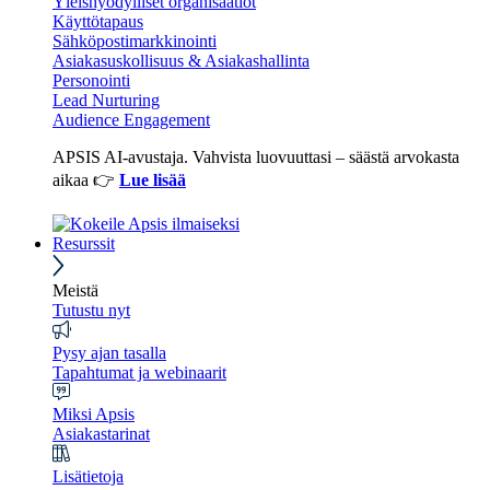
Yleishyödylliset organisaatiot
Käyttötapaus
Sähköpostimarkkinointi
Asiakasuskollisuus & Asiakashallinta
Personointi
Lead Nurturing
Audience Engagement
APSIS AI-avustaja. Vahvista luovuuttasi – säästä arvokasta
aikaa 👉
Lue lisää
Resurssit
Meistä
Tutustu nyt
Pysy ajan tasalla
Tapahtumat ja webinaarit
Miksi Apsis
Asiakastarinat
Lisätietoja