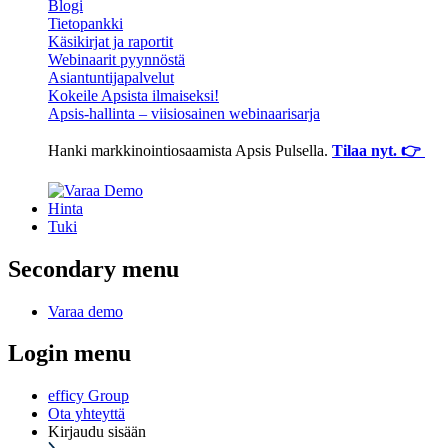
Blogi
Tietopankki
Käsikirjat ja raportit
Webinaarit pyynnöstä
Asiantuntijapalvelut
Kokeile Apsista ilmaiseksi!
Apsis-hallinta – viisiosainen webinaarisarja
Hanki markkinointiosaamista Apsis Pulsella.
Tilaa nyt. 👉
Hinta
Tuki
Secondary menu
Varaa demo
Login menu
efficy Group
Ota yhteyttä
Kirjaudu sisään