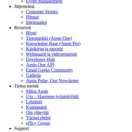
Event Management
Järjestelmä
Customer Stories
Hinnat
Integraatiot
Resurssit
Blogi
Tietopankki (Apsis One)
Knowledge Base (Apsis Pro)
Käsikirjat ja raportit
Webinaarit ja videoresurssit
Developer Hub
Apsis One API
Email Geeks Community
Galleria
Apsis Pulse, Our Newsletter
Tietoa meistä
Miksi Apsis
Ura – Haemme työntekijöitä
Lehdistö
Kumppanit
Ota yhteyttä
Yleiset ehdot
efficy Group
Support