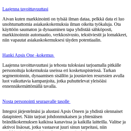
Laajenna tavoittavuuttasi
Aivan kuten markkinointi on tylsää ilman dataa, pelkkä data ei luo
unohtumattomia asiakaskokemuksia ilman oikeita työkaluja. Ota
käyttöön saumaton ja dynaaminen tapa yhdistää sähköposti,
markkinoinnin automaatio, verkkosivusto, tekstiviestit ja lomakkeet,
niin vapautat asiakaskokemuksesi täyden potentiaalin.
Hanki Apsis One -kokemus
Laajenna tavoittavuuttasi ja tehosta tuloksiasi tarjoamalla pitkälle
personoituja kokemuksia useissa eri kosketuspisteissä. Tarkan
segmentoinnin, dynaamisen sisällön ja joustavien resurssien avulla
luot vaikuttavia kampanjoita, jotka puhuttelevat yleisöäsi
ennennäkemättömällä tavalla.
Nosta personointi seuraavalle tasolle
Integroi järjestelmäsi ja alustasi Apsis Oneen ja yhdistä olennaiset
datapisteet. Näin tarjoat johdonmukaisen ja yhtenäisen
brändikokemuksen kaikissa kanavissa ja kaikilla laitteilla. Valitse ja
aktivoi lisäosat, jotka vastaavat juuri sinun tarpeitasi, niin