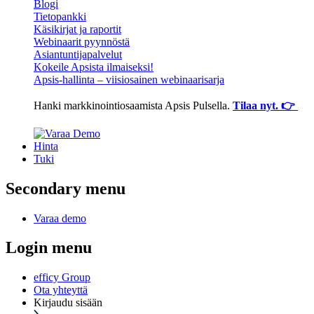
Blogi
Tietopankki
Käsikirjat ja raportit
Webinaarit pyynnöstä
Asiantuntijapalvelut
Kokeile Apsista ilmaiseksi!
Apsis-hallinta – viisiosainen webinaarisarja
Hanki markkinointiosaamista Apsis Pulsella.
Tilaa nyt. 👉
Hinta
Tuki
Secondary menu
Varaa demo
Login menu
efficy Group
Ota yhteyttä
Kirjaudu sisään