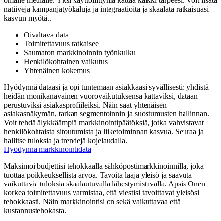
omalle medialle. Yksi käyttöliittymä kattaa kaikki tarpeesi. Voit lisätä
natiiveja kampanjatyökaluja ja integraatioita ja skaalata ratkaisuasi
kasvun myötä..
Oivaltava data
Toimitettavuus ratkaisee
Saumaton markkinoinnin työnkulku
Henkilökohtainen vaikutus
Yhtenäinen kokemus
Hyödynnä dataasi ja opi tuntemaan asiakkaasi syvällisesti: yhdistä
heidän monikanavainen vuorovaikutuksensa kattaviksi, dataan
perustuviksi asiakasprofiileiksi. Näin saat yhtenäisen
asiakasnäkymän, tarkan segmentoinnin ja suostumusten hallinnan.
Voit tehdä älykkäämpiä markkinointipäätöksiä, jotka vahvistavat
henkilökohtaista sitoutumista ja liiketoiminnan kasvua. Seuraa ja
hallitse tuloksia ja trendejä kojelaudalla.
Hyödynnä markkinointidata
Maksimoi budjettisi tehokkaalla sähköpostimarkkinoinnilla, joka
tuottaa poikkeuksellista arvoa. Tavoita laaja yleisö ja saavuta
vaikuttavia tuloksia skaalautuvalla lähestymistavalla. Apsis Onen
korkea toimitettavuus varmistaa, että viestisi tavoittavat yleisösi
tehokkaasti. Näin markkinointisi on sekä vaikuttavaa että
kustannustehokasta.