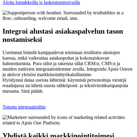
Aloita lomakkeilla ja laskeutumissivuilla
Integroi alustasi asiakaspalvelun tason
nostamiseksi
Useimmat brändit kamppailevat toisistaan irrallisten alustojen
kanssa, mikä vaikeuttaa asiakaspolun ja kokonaiskuvan
hahmottamista. Pura siilot ja rakenna sillat CRM:n, CMS:n ja
muiden natiivien integraatioidemme avulla. Integroidu Apsis Oneen
ja aktivoi yleisösi markkinointityökaluillamme.
Hyödynnä dataa useista lähteistä: käynnistä personoituja viestejä
reaaliajassa tai lähetä suuria sähköposti- ja tekstiviestikampanjoita
massana. Sinä päätät.
Tutustu integraatioihin
Yhdistä kaikki markkinointitoimesi