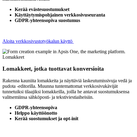
Kerää evästesuostumukset
Käyttäytymispohjainen verkkosivuseuranta
GDPR-yhteensopiva suostumus
Aloita verkkosivustotyökalun käyttö
Lomakkeet
Lomakkeet, jotka tuottavat konversioita
Rakenna kauniita lomakkeita ja näyttäviä laskeutumissivuja vedä ja
pudota -editorilla. Muunna tuntemattomat verkkosivukävijät
tunnetuiksi tilaajiksi lomakkeilla, joilla he antavat suostumuksensa
valitsemiinsa sähköposti- ja tekstiviestiaiheisiin.
GDPR-yhteensopiva
Helppo käyttöönotto
Kerää suostumukset ja opt-init