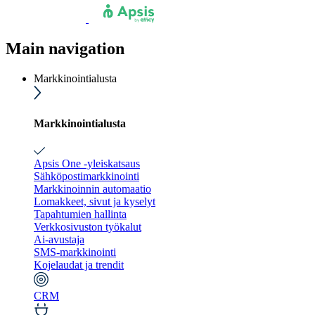
Main navigation
Markkinointialusta
Markkinointialusta
Apsis One -yleiskatsaus
Sähköpostimarkkinointi
Markkinoinnin automaatio
Lomakkeet, sivut ja kyselyt
Tapahtumien hallinta
Verkkosivuston työkalut
Ai-avustaja
SMS-markkinointi
Kojelaudat ja trendit
CRM