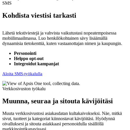
SMS
Kohdista viestisi tarkasti
Lähetä tekstiviestejä ja vahvista vaikutustasi nopeatempoisessa
mobiilimaailmassa. Luo henkilökohtainen sävy lisäämällä
dynaamisia tietokenttiä, kuten vastaanottajan nimen ja kaupungin.
Personointi
Helppo opt-out
Integroidut kampanjat
Aloita SMS-työkalulla
Verkkosivuston työkalu
Muunna, seuraa ja sitouta kävijöitäsi
Muuta verkkosivustosi asiakasdatan kultakaivokseksi. Näe, mitkä
sivut, tuotteet ja kategoriat kiinnostavat kävijöitäsi. Hyödynnä
oivalluksesi ja sitouta asiakkaasi personoidulla sisällöllä
markkinointikanavissasi.