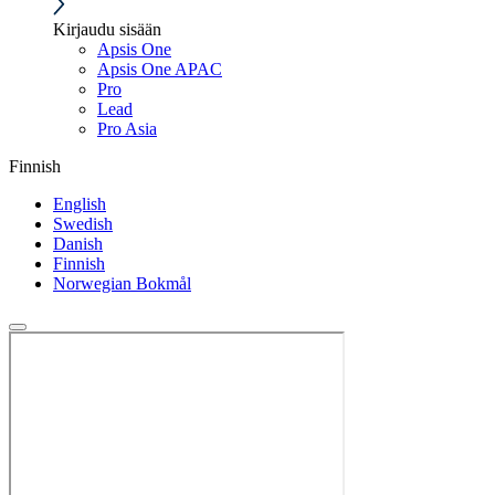
Kirjaudu sisään
Apsis One
Apsis One APAC
Pro
Lead
Pro Asia
Finnish
English
Swedish
Danish
Finnish
Norwegian Bokmål