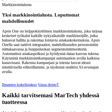
Markkinointialusta
Yksi markkinointialusta. Loputtomat
mahdollisuudet
Apsis One on helppokäyttöinen markkinointialusta, joka tarjoaa
keskeiset työkalut kaikille nykyaikaisille markkinoijille, jotka
haluavat hallita ja rakentaa loistavia asiakaskokemuksia. Apsis
Onella saat natiivit integraatiot, mahdollisuuden personointiin
mittakaavassa ja huippuluokan segmentointimoottorin.
Automatisoi asiakaspolkusi ja hyödynnä dataa kasvun tukena.
Käynnistä markkinointikampanjat automaation avulla kaikissa
kanavissasi. Rakenna kampanjasi ja toteuta luovat ideasi
intuitiivisella editorillamme, ja täydennä sisältösi AI-avustajan
avulla.
Ilmainen kokeilujakso
Varaa demoT
Kaikki tarvitsemasi MarTech yhdessä
tuotteessa