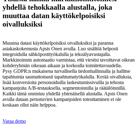
yhdellä tehokkaalla alustalla, joka
muuttaa datan käyttökelpoisiksi
oivalluksiksi
Muunna datasi käyttökelpoisiksi oivalluksiksi ja paranna
asiakaskokemusta Apsis Onen avulla. Luo sisältöä helposti
integroidulla sähköpostityökalulla ja tekoälyavustajalla.
Markkinoinnin automaatio varmistaa, että viestisi tavoittavat oikean
kohderyhmän oikeaan aikaan ja korkealla toimitettavuudella.
Pysy GDPR:n mukaisena turvallisella tiedonhallinnalla ja hallitse
tapahtumia saumattomasti tapahtumatyökalulla. Kerää oivalluksia,
lisää konversioita personoiduilla laskeutumissivuilla ja tehosta
kampanjoita A/B-testauksella, segmentoinnilla ja räätälöinnillä.
Kaikki tämä onnistuu yhdellä yhtenäisellä alustalla. Apsis Onen
avulla dataan perustuvien kampanjoiden toteuttaminen ei ole
koskaan ollut näin helppoa.
Varaa demo