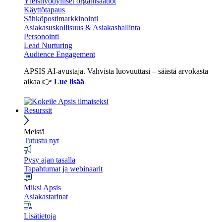
Yleishyödylliset organisaatiot
Käyttötapaus
Sähköpostimarkkinointi
Asiakasuskollisuus & Asiakashallinta
Personointi
Lead Nurturing
Audience Engagement
APSIS AI-avustaja. Vahvista luovuuttasi – säästä arvokasta
aikaa 👉
Lue lisää
Resurssit
Meistä
Tutustu nyt
Pysy ajan tasalla
Tapahtumat ja webinaarit
Miksi Apsis
Asiakastarinat
Lisätietoja