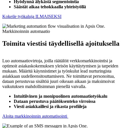
Hyödynnä älykästä segmentointia
Säästät aikaa tehokkaalla yhteistyöllä
Kokeile työkaluja ILMAISEKSI
Markkinoinnin automaatio
Toimita viestisi täydellisellä ajoituksella
Luo automaatiovirtoja, joilla räätälöit verkkomarkkinointisi ja
optimoit asiakaskokemuksen yleisön käyttäytymisen ja tarpeiden
mukaan. Määritä käynnistimet ja työnkulut lead nurturingista
asiakkaan uudelleensitouttamiseen. Ne toimittavat personoitua,
dataan perustuvaa sisältöä juuri oikeaan aikaan ja maksimoivat
vaikutuksen mahdollisimman pienellä vaivalla.
Intuitiivinen ja monipuolinen automaatiotyökalu
Dataan perustuva päätöksenteko virroissa
Viesti asiakkaillesi ja rikasta profiileja
Aloita markkinoinnin automatisointi