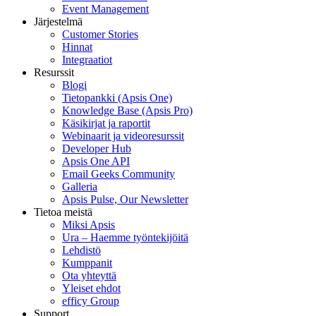
Event Management
Järjestelmä
Customer Stories
Hinnat
Integraatiot
Resurssit
Blogi
Tietopankki (Apsis One)
Knowledge Base (Apsis Pro)
Käsikirjat ja raportit
Webinaarit ja videoresurssit
Developer Hub
Apsis One API
Email Geeks Community
Galleria
Apsis Pulse, Our Newsletter
Tietoa meistä
Miksi Apsis
Ura – Haemme työntekijöitä
Lehdistö
Kumppanit
Ota yhteyttä
Yleiset ehdot
efficy Group
Support