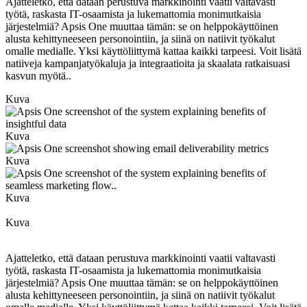
Ajatteletko, että dataan perustuva markkinointi vaatii valtavasti
työtä, raskasta IT-osaamista ja lukemattomia monimutkaisia
järjestelmiä? Apsis One muuttaa tämän: se on helppokäyttöinen
alusta kehittyneeseen personointiin, ja siinä on natiivit työkalut
omalle medialle. Yksi käyttöliittymä kattaa kaikki tarpeesi. Voit lisätä
natiiveja kampanjatyökaluja ja integraatioita ja skaalata ratkaisuasi
kasvun myötä..
Kuva
Kuva
Kuva
Kuva
Kuva
Ajatteletko, että dataan perustuva markkinointi vaatii valtavasti
työtä, raskasta IT-osaamista ja lukemattomia monimutkaisia
järjestelmiä? Apsis One muuttaa tämän: se on helppokäyttöinen
alusta kehittyneeseen personointiin, ja siinä on natiivit työkalut