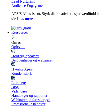
Lead Nurturing
Audience Engagement
APSIS AI-assistent. Styrk din kreativitet - spar værdifuld tid
👉
Læs mere
Ressourcer
Om os
Oplev nu
Hold dig opdateret
Begivenheder og webinarer
Hvorfor Apsis
Kundehistorier
Lær mere
Blog
Videnbase
Håndbøger og rapporter
Webinarer på forespørgsel
Professionelle tjenester