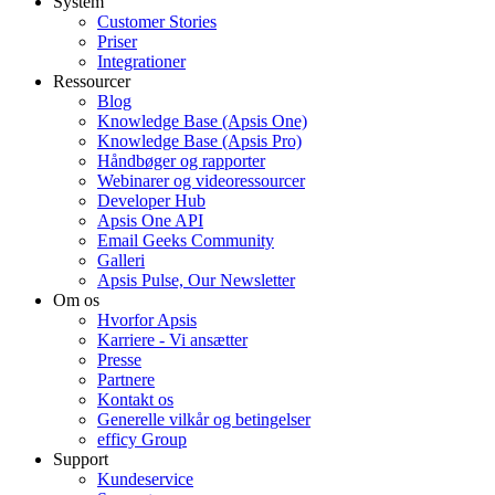
System
Customer Stories
Priser
Integrationer
Ressourcer
Blog
Knowledge Base (Apsis One)
Knowledge Base (Apsis Pro)
Håndbøger og rapporter
Webinarer og videoressourcer
Developer Hub
Apsis One API
Email Geeks Community
Galleri
Apsis Pulse, Our Newsletter
Om os
Hvorfor Apsis
Karriere - Vi ansætter
Presse
Partnere
Kontakt os
Generelle vilkår og betingelser
efficy Group
Support
Kundeservice