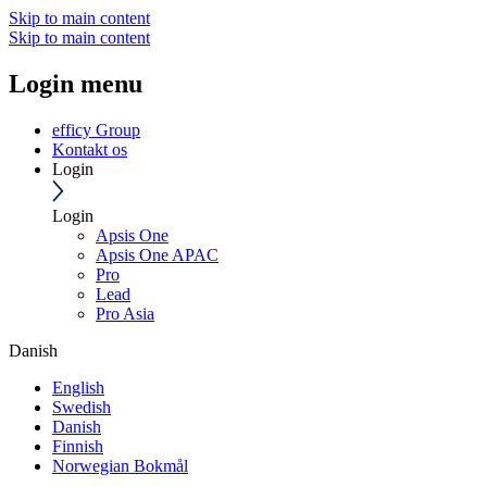
Skip to main content
Skip to main content
Login menu
efficy Group
Kontakt os
Login
Login
Apsis One
Apsis One APAC
Pro
Lead
Pro Asia
Danish
English
Swedish
Danish
Finnish
Norwegian Bokmål