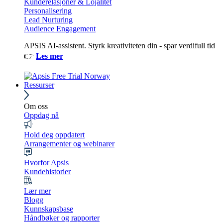
Kunderelasjoner & Lojalitet
Personalisering
Lead Nurturing
Audience Engagement
APSIS AI-assistent. Styrk kreativiteten din - spar verdifull tid
👉
Les mer
Ressurser
Om oss
Oppdag nå
Hold deg oppdatert
Arrangementer og webinarer
Hvorfor Apsis
Kundehistorier
Lær mer
Blogg
Kunnskapsbase
Håndbøker og rapporter