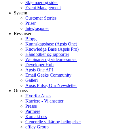
Skjemaer og sider
Event Management
System
Customer Stories
Priser
Integrasjoner
Ressurser
Blogg
Kunnskapsbase (Apsis One)
Knowledge Base (Apsis Pro)
Håndbøker og rapporter
Webinarer og videoressurser
Developer Hub
Apsis One API
Email Geeks Community
Galleri
Apsis Pulse, Our Newsletter
Om oss
Hvorfor Apsis
Karriere - Vi ansetter
Presse
Partnere
Kontakt oss
Generelle vilkår og betingelser
efficy Group