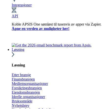
Integrasjoner
API
Koble APSIS One sømløst til tusenvis av apper via Zapier.
Åpne en verden av muligheter her!
Løsning
Løsning
Etter bransje
Finansbransjen
Medlemsorganisasjoner
Forsikringsbransjen
Eiendomsbransjen
Ideelle organisasjoner
Bruksområde
Nyhetsbrev