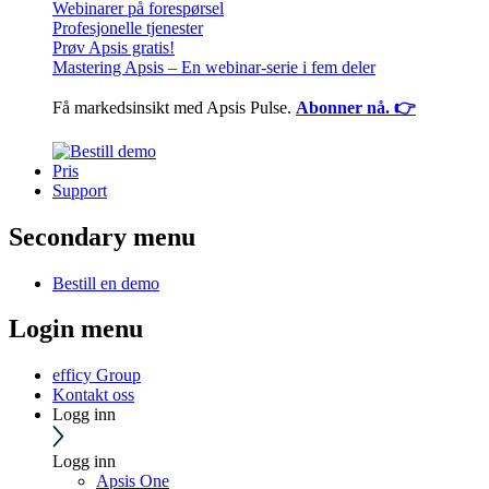
Webinarer på forespørsel
Profesjonelle tjenester
Prøv Apsis gratis!
Mastering Apsis – En webinar-serie i fem deler
Få markedsinsikt med Apsis Pulse.
Abonner nå. 👉
Pris
Support
Secondary menu
Bestill en demo
Login menu
efficy Group
Kontakt oss
Logg inn
Logg inn
Apsis One