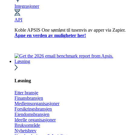
Integrasjoner
API
Koble APSIS One sømløst til tusenvis av apper via Zapier.
Åpne en verden av muligheter her!
Løsning
Løsning
Etter bransje
Finansbransjen
Medlemsorganisasjoner
Forsikringsbransjen
Eiendomsbransjen
Ideelle organisasjoner
Bruksområde
Nyhetsbrev