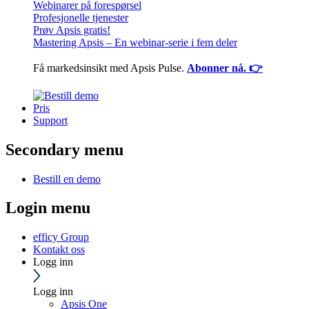
Webinarer på forespørsel
Profesjonelle tjenester
Prøv Apsis gratis!
Mastering Apsis – En webinar-serie i fem deler
Få markedsinsikt med Apsis Pulse.
Abonner nå. 👉
Pris
Support
Secondary menu
Bestill en demo
Login menu
efficy Group
Kontakt oss
Logg inn
Logg inn
Apsis One