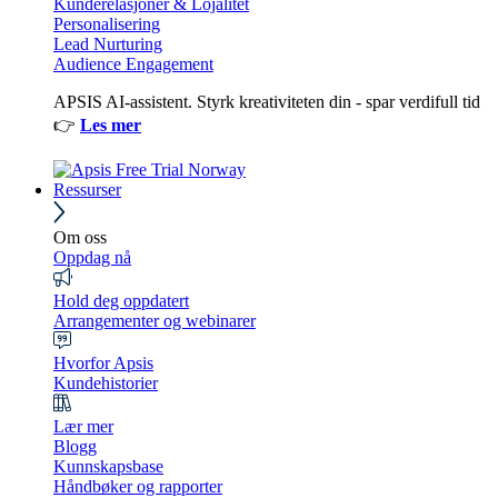
Kunderelasjoner & Lojalitet
Personalisering
Lead Nurturing
Audience Engagement
APSIS AI-assistent. Styrk kreativiteten din - spar verdifull tid
👉
Les mer
Ressurser
Om oss
Oppdag nå
Hold deg oppdatert
Arrangementer og webinarer
Hvorfor Apsis
Kundehistorier
Lær mer
Blogg
Kunnskapsbase
Håndbøker og rapporter