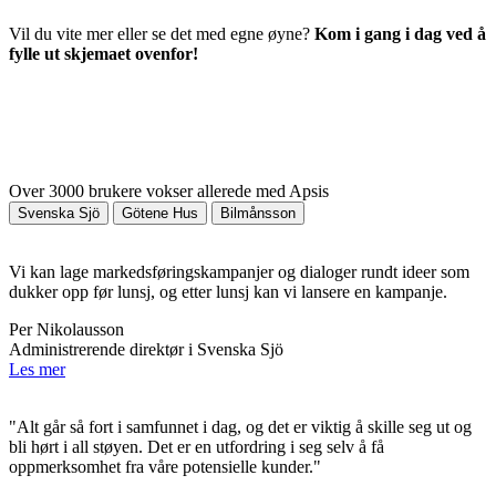
Vil du vite mer eller se det med egne øyne?
Kom i gang i dag ved å
fylle ut skjemaet ovenfor!
Over 3000 brukere vokser allerede med Apsis
Svenska Sjö
Götene Hus
Bilmånsson
Vi kan lage markedsføringskampanjer og dialoger rundt ideer som
dukker opp før lunsj, og etter lunsj kan vi lansere en kampanje.
Per Nikolausson
Administrerende direktør i Svenska Sjö
Les mer
"Alt går så fort i samfunnet i dag, og det er viktig å skille seg ut og
bli hørt i all støyen. Det er en utfordring i seg selv å få
oppmerksomhet fra våre potensielle kunder."