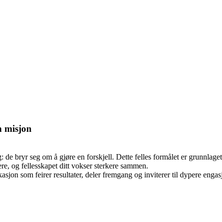
n misjon
de bryr seg om å gjøre en forskjell. Dette felles formålet er grunnlaget 
ere, og fellesskapet ditt vokser sterkere sammen.
on som feirer resultater, deler fremgang og inviterer til dypere engasj