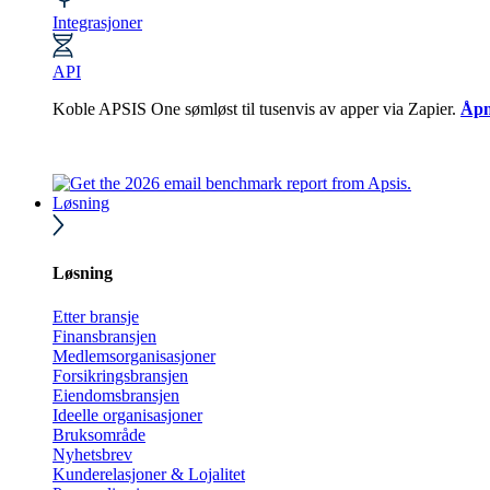
Integrasjoner
API
Koble APSIS One sømløst til tusenvis av apper via Zapier.
Åpn
Løsning
Løsning
Etter bransje
Finansbransjen
Medlemsorganisasjoner
Forsikringsbransjen
Eiendomsbransjen
Ideelle organisasjoner
Bruksområde
Nyhetsbrev
Kunderelasjoner & Lojalitet