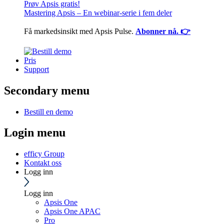
Prøv Apsis gratis!
Mastering Apsis – En webinar-serie i fem deler
Få markedsinsikt med Apsis Pulse.
Abonner nå. 👉
Pris
Support
Secondary menu
Bestill en demo
Login menu
efficy Group
Kontakt oss
Logg inn
Logg inn
Apsis One
Apsis One APAC
Pro