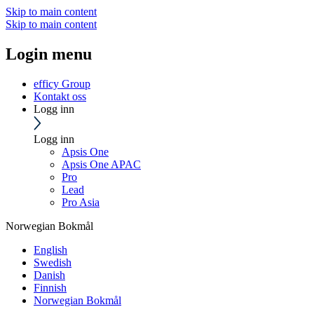
Skip to main content
Skip to main content
Login menu
efficy Group
Kontakt oss
Logg inn
Logg inn
Apsis One
Apsis One APAC
Pro
Lead
Pro Asia
Norwegian Bokmål
English
Swedish
Danish
Finnish
Norwegian Bokmål