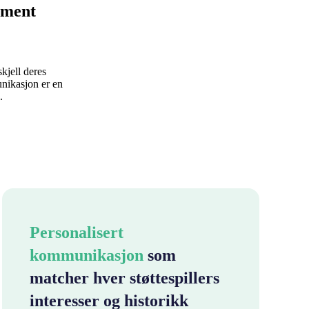
jement
kjell deres
unikasjon er en
.
Personalisert
kommunikasjon
som
matcher hver støttespillers
interesser og historikk