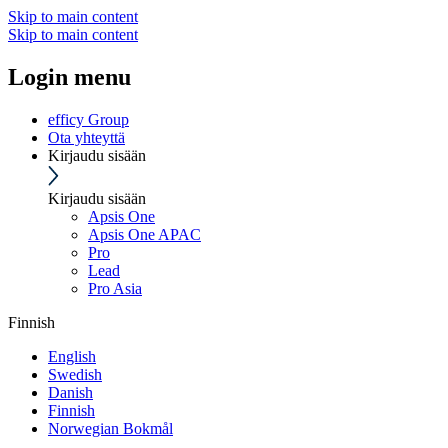
Skip to main content
Skip to main content
Login menu
efficy Group
Ota yhteyttä
Kirjaudu sisään
Kirjaudu sisään
Apsis One
Apsis One APAC
Pro
Lead
Pro Asia
Finnish
English
Swedish
Danish
Finnish
Norwegian Bokmål