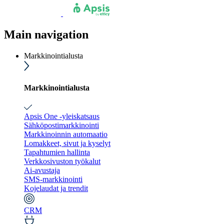
Main navigation
Markkinointialusta
Markkinointialusta
Apsis One -yleiskatsaus
Sähköpostimarkkinointi
Markkinoinnin automaatio
Lomakkeet, sivut ja kyselyt
Tapahtumien hallinta
Verkkosivuston työkalut
Ai-avustaja
SMS-markkinointi
Kojelaudat ja trendit
CRM