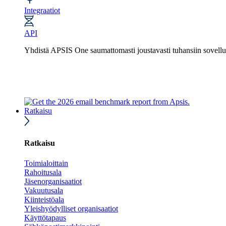
Integraatiot
API
Yhdistä APSIS One saumattomasti joustavasti tuhansiin sovelluk
Ratkaisu
Ratkaisu
Toimialoittain
Rahoitusala
Jäsenorganisaatiot
Vakuutusala
Kiinteistöala
Yleishyödylliset organisaatiot
Käyttötapaus