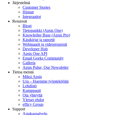
Järjestelmä
Customer Stories
Hinnat
Integraatiot
Resurssit
Blogi
Tietopankki (Apsis One)
Knowledge Base (Apsis Pro)
Käsikirjat ja raportit
Webinaarit ja videoresurssit
Developer Hub
Apsis One API
Email Geeks Community
Galleria
Apsis Pulse, Our Newsletter
Tietoa meistä
Miksi Apsis
Ura – Haemme työntekijöitä
Lehdistö
Kumppanit
Ota yhteyttä
Yleiset ehdot
efficy Group
Support
Asiakaspalvelu