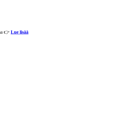
kaa 👉
Lue lisää