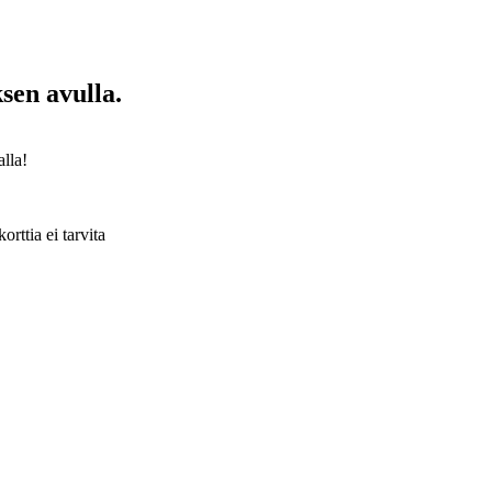
sen avulla.
alla!
rttia ei tarvita