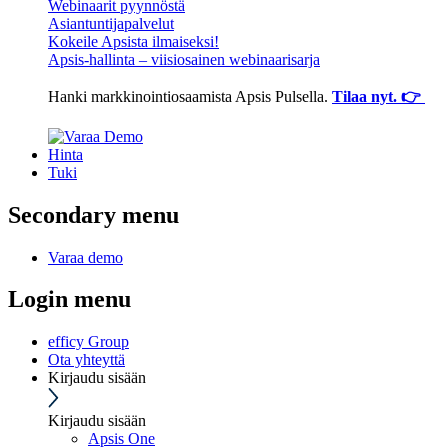
Webinaarit pyynnöstä
Asiantuntijapalvelut
Kokeile Apsista ilmaiseksi!
Apsis-hallinta – viisiosainen webinaarisarja
Hanki markkinointiosaamista Apsis Pulsella.
Tilaa nyt. 👉
Hinta
Tuki
Secondary menu
Varaa demo
Login menu
efficy Group
Ota yhteyttä
Kirjaudu sisään
Kirjaudu sisään
Apsis One