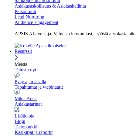
Sähköpostimarkkinointi
Asiakasuskollisuus & Asiakashallinta
Personointi
Lead Nurturing
Audience Engagement
APSIS AI-avustaja. Vahvista luovuuttasi – säästä arvokasta ai
Resurssit
Meistä
Tutustu nyt
Pysy ajan tasalla
Tapahtumat ja webinaarit
Miksi Apsis
Asiakastarinat
Lisätietoja
Blogi
Tietopankki
Käsikirjat ja raportit