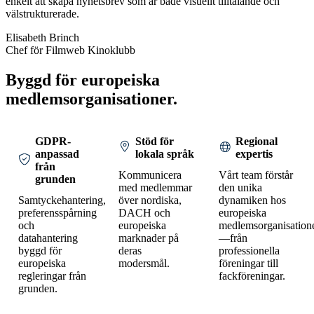
enkelt att skapa nyhetsbrev som är både visuellt tilltalande och
välstrukturerade.
Elisabeth Brinch
Chef för Filmweb Kinoklubb
Byggd för europeiska
medlemsorganisationer.
GDPR-
Stöd för
Regional
anpassad
lokala språk
expertis
från
Kommunicera
Vårt team förstår
grunden
med medlemmar
den unika
Samtyckehantering,
över nordiska,
dynamiken hos
preferensspårning
DACH och
europeiska
och
europeiska
medlemsorganisation
datahantering
marknader på
—från
byggd för
deras
professionella
europeiska
modersmål.
föreningar till
regleringar från
fackföreningar.
grunden.