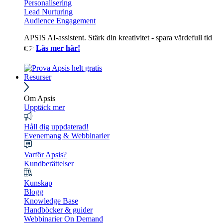
Personalisering
Lead Nurturing
Audience Engagement
APSIS AI-assistent. Stärk din kreativitet - spara värdefull tid
👉
Läs mer här!
Resurser
Om Apsis
Upptäck mer
Håll dig uppdaterad!
Evenemang & Webbinarier
Varför Apsis?
Kundberättelser
Kunskap
Blogg
Knowledge Base
Handböcker & guider
Webbinarier On Demand