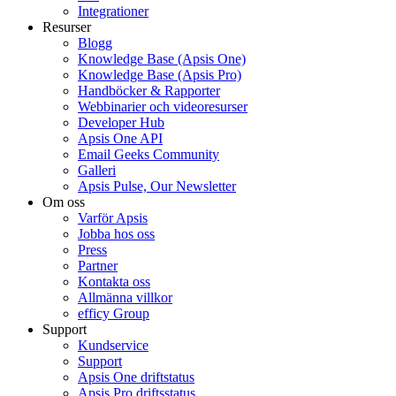
Integrationer
Resurser
Blogg
Knowledge Base (Apsis One)
Knowledge Base (Apsis Pro)
Handböcker & Rapporter
Webbinarier och videoresurser
Developer Hub
Apsis One API
Email Geeks Community
Galleri
Apsis Pulse, Our Newsletter
Om oss
Varför Apsis
Jobba hos oss
Press
Partner
Kontakta oss
Allmänna villkor
efficy Group
Support
Kundservice
Support
Apsis One driftstatus
Apsis Pro driftsstatus