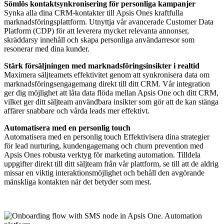
Sömlös kontaktsynkronisering för personliga kampanjer
Synka alla dina CRM-kontakter till Apsis Ones kraftfulla
marknadsföringsplattform. Utnyttja vår avancerade Customer Data
Platform (CDP) för att leverera mycket relevanta annonser,
skräddarsy innehåll och skapa personliga användarresor som
resonerar med dina kunder.
Stärk försäljningen med marknadsföringsinsikter i realtid
Maximera säljteamets effektivitet genom att synkronisera data om
marknadsföringsengagemang direkt till ditt CRM. Vår integration
ger dig möjlighet att låta data flöda mellan Apsis One och ditt CRM,
vilket ger ditt säljteam användbara insikter som gör att de kan stänga
affärer snabbare och vårda leads mer effektivt.
Automatisera med en personlig touch
Automatisera med en personlig touch Effektivisera dina strategier
för lead nurturing, kundengagemang och churn prevention med
Apsis Ones robusta verktyg för marketing automation. Tilldela
uppgifter direkt till ditt säljteam från vår plattform, se till att de aldrig
missar en viktig interaktionsmöjlighet och behåll den avgörande
mänskliga kontakten när det betyder som mest.