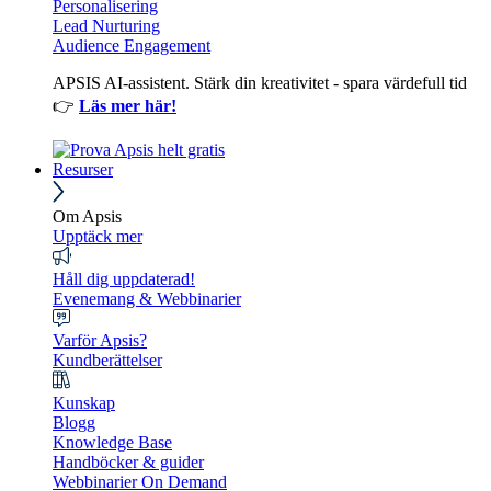
Personalisering
Lead Nurturing
Audience Engagement
APSIS AI-assistent. Stärk din kreativitet - spara värdefull tid
👉
Läs mer här!
Resurser
Om Apsis
Upptäck mer
Håll dig uppdaterad!
Evenemang & Webbinarier
Varför Apsis?
Kundberättelser
Kunskap
Blogg
Knowledge Base
Handböcker & guider
Webbinarier On Demand