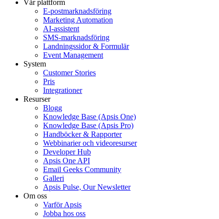
Vår plattform
E-postmarknadsföring
Marketing Automation
AI-assistent
SMS-marknadsföring
Landningssidor & Formulär
Event Management
System
Customer Stories
Pris
Integrationer
Resurser
Blogg
Knowledge Base (Apsis One)
Knowledge Base (Apsis Pro)
Handböcker & Rapporter
Webbinarier och videoresurser
Developer Hub
Apsis One API
Email Geeks Community
Galleri
Apsis Pulse, Our Newsletter
Om oss
Varför Apsis
Jobba hos oss