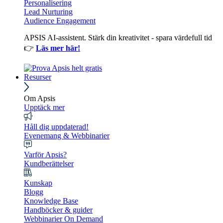
Personalisering
Lead Nurturing
Audience Engagement
APSIS AI-assistent. Stärk din kreativitet - spara värdefull tid
👉
Läs mer här!
Resurser
Om Apsis
Upptäck mer
Håll dig uppdaterad!
Evenemang & Webbinarier
Varför Apsis?
Kundberättelser
Kunskap
Blogg
Knowledge Base
Handböcker & guider
Webbinarier On Demand