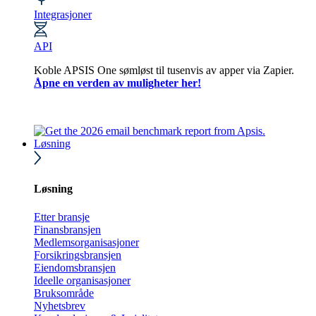
Integrasjoner
API
Koble APSIS One sømløst til tusenvis av apper via Zapier.
Åpne en verden av muligheter her!
Løsning
Løsning
Etter bransje
Finansbransjen
Medlemsorganisasjoner
Forsikringsbransjen
Eiendomsbransjen
Ideelle organisasjoner
Bruksområde
Nyhetsbrev