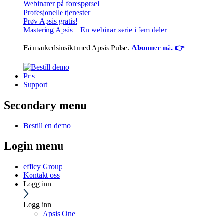
Webinarer på forespørsel
Profesjonelle tjenester
Prøv Apsis gratis!
Mastering Apsis – En webinar-serie i fem deler
Få markedsinsikt med Apsis Pulse.
Abonner nå. 👉
Pris
Support
Secondary menu
Bestill en demo
Login menu
efficy Group
Kontakt oss
Logg inn
Logg inn
Apsis One