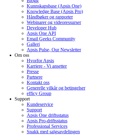
Blogg
Kunnskapsbase (Apsis One)
Knowledge Base (Apsis Pro)
Håndbøker og rapporter
Webinarer og videoressurser
Developer Hub
Apsis One API
Email Geeks Community
Galleri
Apsis Pulse, Our Newsletter
Om oss
Hvorfor Apsis
Karriere - Vi ansetter
Presse
Partnere
Kontakt oss
Generelle vilkår og betingelser
efficy Group
Support
Kundeservice
Support
Apsis One driftsstatus
Apsis Pro-driftsstatus
Professional Services
Snakk med salgsavdelingen