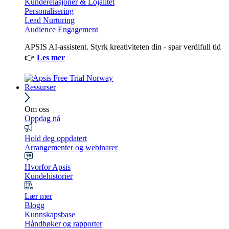
Kunderelasjoner & Lojalitet
Personalisering
Lead Nurturing
Audience Engagement
APSIS AI-assistent. Styrk kreativiteten din - spar verdifull tid
👉
Les mer
Ressurser
Om oss
Oppdag nå
Hold deg oppdatert
Arrangementer og webinarer
Hvorfor Apsis
Kundehistorier
Lær mer
Blogg
Kunnskapsbase
Håndbøker og rapporter