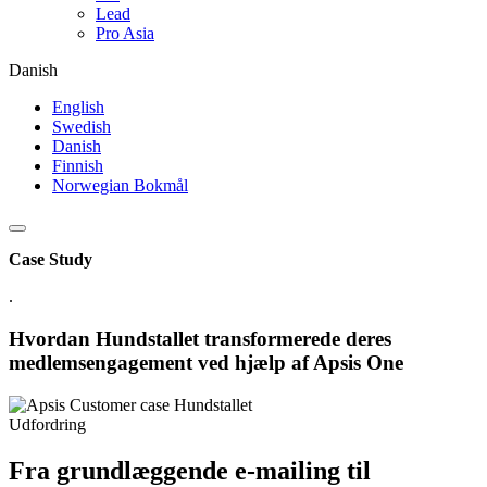
Lead
Pro Asia
Danish
English
Swedish
Danish
Finnish
Norwegian Bokmål
Case Study
.
Hvordan Hundstallet transformerede deres
medlemsengagement ved hjælp af Apsis One
Udfordring
Fra grundlæggende e-mailing til