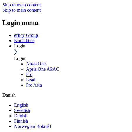
Skip to main content
Skip to main content
Login menu
efficy Group
Kontakt os
Login
Login
Apsis One
Apsis One APAC
Pro
Lead
Pro Asia
Danish
English
Swedish
Danish
Finnish
Norwegian Bokmål