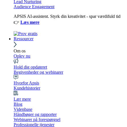
Lead Nurturing
Audience Engagement
APSIS AI-assistent. Styrk din kreativitet - spar værdifuld tid
👉
Læs mere
Ressourcer
Om os
Oplev nu
Hold dig opdateret
Begivenheder og webinarer
Hvorfor Apsis
Kundehistorier
Lær mere
Blog
Videnbase
Håndbøger og rapporter
Webinarer på forespørgsel
Professionelle tjenester