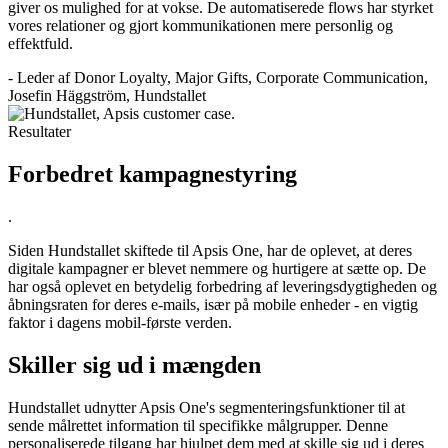
giver os mulighed for at vokse. De automatiserede flows har styrket
vores relationer og gjort kommunikationen mere personlig og
effektfuld.
- Leder af Donor Loyalty, Major Gifts, Corporate Communication,
Josefin Häggström, Hundstallet
Resultater
Forbedret kampagnestyring
.
Siden Hundstallet skiftede til Apsis One, har de oplevet, at deres
digitale kampagner er blevet nemmere og hurtigere at sætte op. De
har også oplevet en betydelig forbedring af leveringsdygtigheden og
åbningsraten for deres e-mails, især på mobile enheder - en vigtig
faktor i dagens mobil-første verden.
Skiller sig ud i mængden
Hundstallet udnytter Apsis One's segmenteringsfunktioner til at
sende målrettet information til specifikke målgrupper. Denne
personaliserede tilgang har hjulpet dem med at skille sig ud i deres