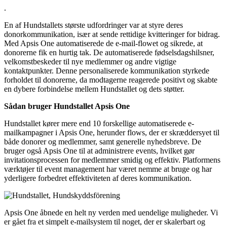
.
En af Hundstallets største udfordringer var at styre deres
donorkommunikation, især at sende rettidige kvitteringer for bidrag.
Med Apsis One automatiserede de e-mail-flowet og sikrede, at
donorerne fik en hurtig tak. De automatiserede fødselsdagshilsner,
velkomstbeskeder til nye medlemmer og andre vigtige
kontaktpunkter. Denne personaliserede kommunikation styrkede
forholdet til donorerne, da modtagerne reagerede positivt og skabte
en dybere forbindelse mellem Hundstallet og dets støtter.
Sådan bruger Hundstallet Apsis One
Hundstallet kører mere end 10 forskellige automatiserede e-
mailkampagner i Apsis One, herunder flows, der er skræddersyet til
både donorer og medlemmer, samt generelle nyhedsbreve. De
bruger også Apsis One til at administrere events, hvilket gør
invitationsprocessen for medlemmer smidig og effektiv. Platformens
værktøjer til event management har været nemme at bruge og har
yderligere forbedret effektiviteten af deres kommunikation.
Apsis One åbnede en helt ny verden med uendelige muligheder. Vi
er gået fra et simpelt e-mailsystem til noget, der er skalerbart og