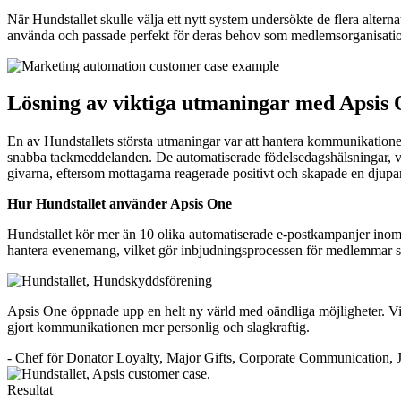
När Hundstallet skulle välja ett nytt system undersökte de flera altern
använda och passade perfekt för deras behov som medlemsorganisat
Lösning av viktiga utmaningar med Apsis
En av Hundstallets största utmaningar var att hantera kommunikationen 
snabba tackmeddelanden. De automatiserade födelsedagshälsningar, v
givarna, eftersom mottagarna reagerade positivt och skapade en djupa
Hur Hundstallet använder Apsis One
Hundstallet kör mer än 10 olika automatiserade e-postkampanjer ino
hantera evenemang, vilket gör inbjudningsprocessen för medlemmar smid
Apsis One öppnade upp en helt ny värld med oändliga möjligheter. Vi gi
gjort kommunikationen mer personlig och slagkraftig.
- Chef för Donator Loyalty, Major Gifts, Corporate Communication, 
Resultat