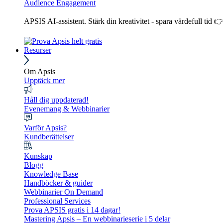
Audience Engagement
APSIS AI-assistent. Stärk din kreativitet - spara värdefull tid 
Resurser
Om Apsis
Upptäck mer
Håll dig uppdaterad!
Evenemang & Webbinarier
Varför Apsis?
Kundberättelser
Kunskap
Blogg
Knowledge Base
Handböcker & guider
Webbinarier On Demand
Professional Services
Prova APSIS gratis i 14 dagar!
Mastering Apsis – En webbinarieserie i 5 delar