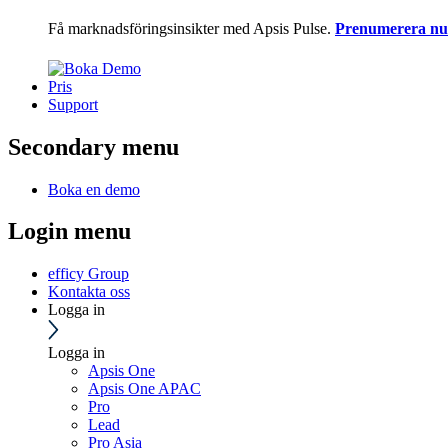
Få marknadsföringsinsikter med Apsis Pulse.
Prenumerera nu
Pris
Support
Secondary menu
Boka en demo
Login menu
efficy Group
Kontakta oss
Logga in
Logga in
Apsis One
Apsis One APAC
Pro
Lead
Pro Asia