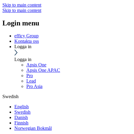
Skip to main content
Skip to main content
Login menu
efficy Group
Kontakta oss
Logga in
Logga in
Apsis One
Apsis One APAC
Pro
Lead
Pro Asia
Swedish
English
Swedish
Danish
Finnish
Norwegian Bokmål