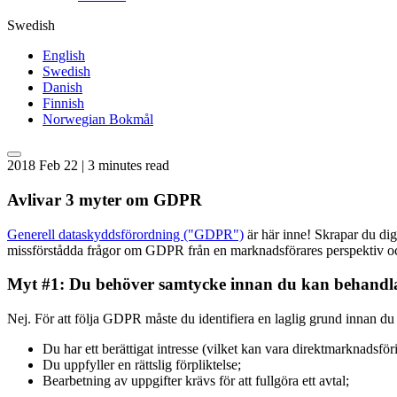
Swedish
English
Swedish
Danish
Finnish
Norwegian Bokmål
2018 Feb 22 | 3 minutes read
Avlivar 3 myter om GDPR
Generell dataskyddsförordning ("GDPR")
är här inne! Skrapar du dig
missförstådda frågor om GDPR från en marknadsförares perspektiv o
Myt #1: Du behöver samtycke innan du kan behandla
Nej. För att följa GDPR måste du identifiera en laglig grund innan du bö
Du har ett berättigat intresse (vilket kan vara direktmarknadsför
Du uppfyller en rättslig förpliktelse;
Bearbetning av uppgifter krävs för att fullgöra ett avtal;