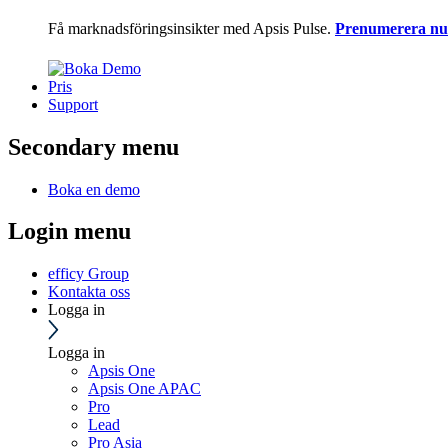
Få marknadsföringsinsikter med Apsis Pulse.
Prenumerera nu
Pris
Support
Secondary menu
Boka en demo
Login menu
efficy Group
Kontakta oss
Logga in
Logga in
Apsis One
Apsis One APAC
Pro
Lead
Pro Asia