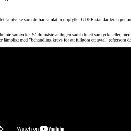
t samtycke som du har samlat in uppfyller GDPR-standarderna genom att 
 inte samtycke. Så du måste antingen samla in ett samtycke eller, med
r lämpligt med "behandling krävs för att fullgöra ett avtal" (eftersom det