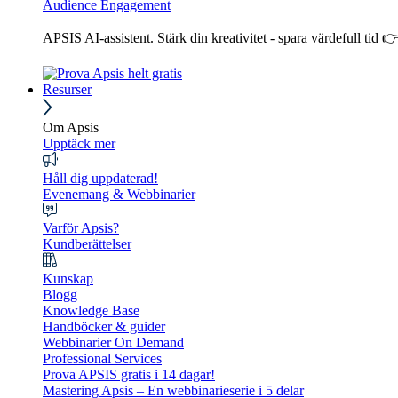
Audience Engagement
APSIS AI-assistent. Stärk din kreativitet - spara värdefull tid 
Resurser
Om Apsis
Upptäck mer
Håll dig uppdaterad!
Evenemang & Webbinarier
Varför Apsis?
Kundberättelser
Kunskap
Blogg
Knowledge Base
Handböcker & guider
Webbinarier On Demand
Professional Services
Prova APSIS gratis i 14 dagar!
Mastering Apsis – En webbinarieserie i 5 delar