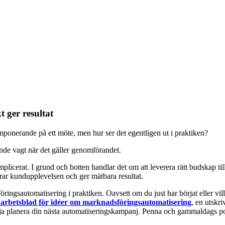
 ger resultat
ponerande på ett möte, men hur ser det egentligen ut i praktiken?
nde vagt när det gäller genomförandet.
cerat. I grund och botten handlar det om att leverera rätt budskap till 
ttrar kundupplevelsen och ger mätbara resultat.
ingsautomatisering i praktiken. Oavsett om du just har börjat eller vill
s arbetsblad för idéer om marknadsföringsautomatisering
, en utskr
ja planera din nästa automatiseringskampanj. Penna och gammaldags post-