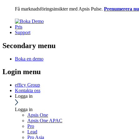
Få marknadsföringsinsikter med Apsis Pulse.
Prenumerera nu
Pris
Support
Secondary menu
Boka en demo
Login menu
efficy Group
Kontakta oss
Logga in
Logga in
Apsis One
Apsis One APAC
Pro
Lead
Pro Asia