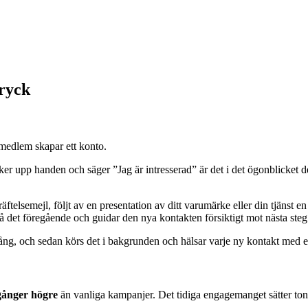
tryck
n medlem skapar ett konto.
räcker upp handen och säger ”Jag är intresserad” är det i det ögonblicket 
ftelsemejl, följt av en presentation av ditt varumärke eller din tjänst 
på det föregående och guidar den nya kontakten försiktigt mot nästa steg
gång, och sedan körs det i bakgrunden och hälsar varje ny kontakt med e
e gånger högre
än vanliga kampanjer. Det tidiga engagemanget sätter ton