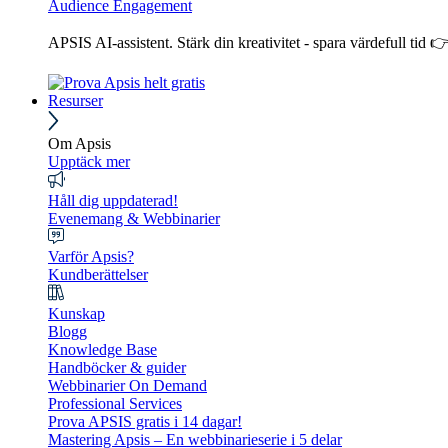
Audience Engagement
APSIS AI-assistent. Stärk din kreativitet - spara värdefull tid 
Resurser
Om Apsis
Upptäck mer
Håll dig uppdaterad!
Evenemang & Webbinarier
Varför Apsis?
Kundberättelser
Kunskap
Blogg
Knowledge Base
Handböcker & guider
Webbinarier On Demand
Professional Services
Prova APSIS gratis i 14 dagar!
Mastering Apsis – En webbinarieserie i 5 delar