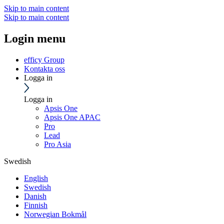
Skip to main content
Skip to main content
Login menu
efficy Group
Kontakta oss
Logga in
Logga in
Apsis One
Apsis One APAC
Pro
Lead
Pro Asia
Swedish
English
Swedish
Danish
Finnish
Norwegian Bokmål