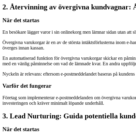
2. Återvinning av övergivna kundvagnar: Å
När det startas
En besökare lägger varor i sin onlinekorg men lämnar sidan utan att sl
Övergivna varukorgar är en av de största intäktsförlusterna inom e-han
överges innan kassan.
En automatiserad funktion för övergivna varukorgar skickar en påminne
med en vänlig påminnelse om vad de lämnade kvar. En andra uppföljning 
Nyckeln är relevans: eftersom e-postmeddelandet baseras på kundens 
Varför det fungerar
Företag som implementerar e-postmeddelanden om övergivna varukor
investeringen och kräver minimalt löpande underhåll.
3. Lead Nurturing: Guida potentiella kunder
När det startas