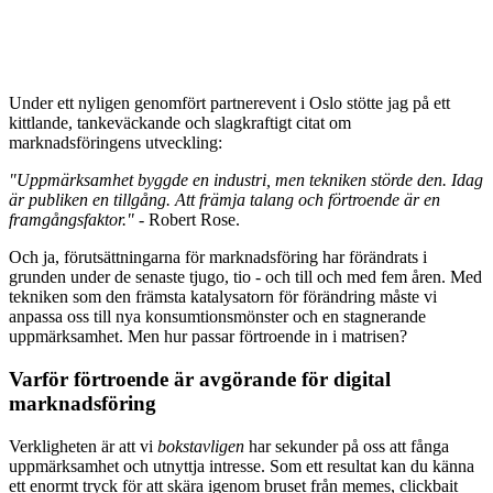
Under ett nyligen genomfört partnerevent i Oslo stötte jag på ett
kittlande, tankeväckande och slagkraftigt citat om
marknadsföringens utveckling:
"Uppmärksamhet byggde en industri, men tekniken störde den. Idag
är publiken en tillgång. Att främja talang och förtroende är en
framgångsfaktor."
- Robert Rose.
Och ja, förutsättningarna för marknadsföring har förändrats i
grunden under de senaste tjugo, tio - och till och med fem åren. Med
tekniken som den främsta katalysatorn för förändring måste vi
anpassa oss till nya konsumtionsmönster och en stagnerande
uppmärksamhet. Men hur passar förtroende in i matrisen?
Varför förtroende är avgörande för digital
marknadsföring
Verkligheten är att vi
bokstavligen
har sekunder på oss att fånga
uppmärksamhet och utnyttja intresse. Som ett resultat kan du känna
ett enormt tryck för att skära igenom bruset från memes, clickbait