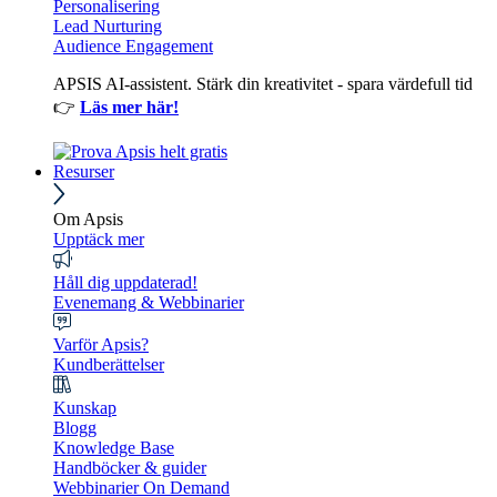
Personalisering
Lead Nurturing
Audience Engagement
APSIS AI-assistent. Stärk din kreativitet - spara värdefull tid
👉
Läs mer här!
Resurser
Om Apsis
Upptäck mer
Håll dig uppdaterad!
Evenemang & Webbinarier
Varför Apsis?
Kundberättelser
Kunskap
Blogg
Knowledge Base
Handböcker & guider
Webbinarier On Demand