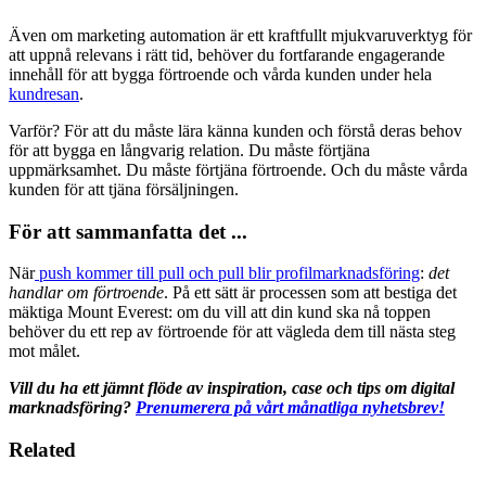
Även om marketing automation är ett kraftfullt mjukvaruverktyg för
att uppnå relevans i rätt tid, behöver du fortfarande engagerande
innehåll för att bygga förtroende och vårda kunden under hela
kundresan
.
Varför? För att du måste lära känna kunden och förstå deras behov
för att bygga en långvarig relation. Du måste förtjäna
uppmärksamhet. Du måste förtjäna förtroende. Och du måste vårda
kunden för att tjäna försäljningen.
För att sammanfatta det ...
När
push kommer till pull och pull blir profilmarknadsföring
:
det
handlar om förtroende
. På ett sätt är processen som att bestiga det
mäktiga Mount Everest: om du vill att din kund ska nå toppen
behöver du ett rep av förtroende för att vägleda dem till nästa steg
mot målet.
Vill du ha ett jämnt flöde av inspiration, case och tips om digital
marknadsföring?
Prenumerera på vårt månatliga nyhetsbrev!
Related