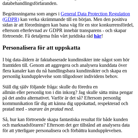
databehandlingsförfaranden.
Begränsningarna som anges i
General Data Protection Regulation
(GDPR)
kan verka skrämmande till en början. Men den positiva
sidan är att förordningen kan bana väg för en stor konkurrensfördel,
eftersom efterlevnad av GDPR innebär transparens - och skapar
förtroende. Få detaljerna från vårt juridiska råd
här
!
Personalisera för att uppskatta
I big data-åldern är faktabaserade kundinsikter inte något som hör
framtiden till. Genom att aggregera och analysera kunddata över
flera kanaler kan du nå handlingsbara kundinsikter och skapa en
personlig kundupplevelse som tillgodoser individens behov.
Ställ dig själv följande fråga: skulle du föredra en
allmän eller personlig ton i din inkorg? Jag skulle sätta mina pengar
på det andra alternativet. Varför är det så? Eftersom personlig
kommunikation får dig att känna dig uppskattad, respekterad och
pratad med -
snarare än pratad med.
Så, hur kan förtroende skapa fantastiska resultat för både kunden
och marknadsföraren? Eftersom det ger tillstånd att analysera data
för att ytterligare personalisera och förbättra kundupplevelsen.