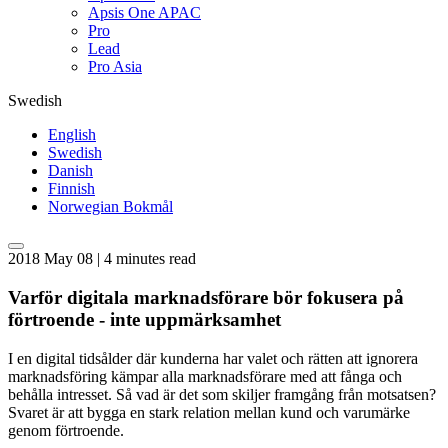
Apsis One APAC
Pro
Lead
Pro Asia
Swedish
English
Swedish
Danish
Finnish
Norwegian Bokmål
2018 May 08 | 4 minutes read
Varför digitala marknadsförare bör fokusera på
förtroende - inte uppmärksamhet
I en digital tidsålder där kunderna har valet och rätten att ignorera
marknadsföring kämpar alla marknadsförare med att fånga och
behålla intresset. Så vad är det som skiljer framgång från motsatsen?
Svaret är att bygga en stark relation mellan kund och varumärke
genom förtroende.