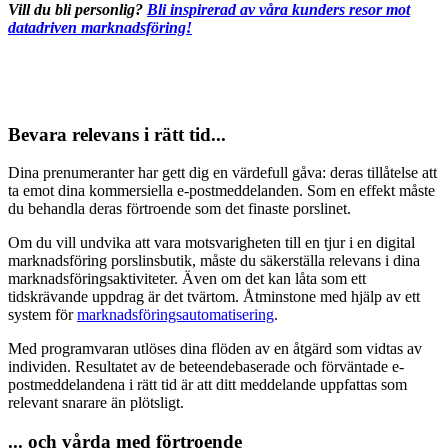
Vill du bli personlig?
Bli inspirerad av våra kunders resor mot
datadriven marknadsföring!
Bevara relevans i rätt tid...
Dina prenumeranter har gett dig en värdefull gåva: deras tillåtelse att
ta emot dina kommersiella e-postmeddelanden. Som en effekt måste
du behandla deras förtroende som det finaste porslinet.
Om du vill undvika att vara motsvarigheten till en tjur i en digital
marknadsföring porslinsbutik, måste du säkerställa relevans i dina
marknadsföringsaktiviteter. Även om det kan låta som ett
tidskrävande uppdrag är det tvärtom. Åtminstone med hjälp av ett
system för
marknadsföringsautomatisering
.
Med programvaran utlöses dina flöden av en åtgärd som vidtas av
individen. Resultatet av de beteendebaserade och förväntade e-
postmeddelandena i rätt tid är att ditt meddelande uppfattas som
relevant snarare än plötsligt.
... och vårda med förtroende