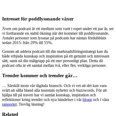
Intresset för poddlyssnande växer
Även om podcast är ett medium som varit i ropet under ett par år, ser
vi fortfarande en stabil ökning när det kommer till poddlyssnande.
Antalet personer som lyssnar på podcasts har nästan fördubblats
sedan 2015: från 29% till 55%.
Genom att addera podcast till din marknadsföringsstrategi kan du
både erbjuda kunskap och inspiration på ett genuint och intressant
sätt, samt nå din målgrupp på ett mer personligt plan. Detta då
podcast ofta är ett samtal mellan två, eller fler, verkliga personer.
Trender kommer och trender går…
… Särskilt inom vår digitala bransch. Och vi vet att det kan vara
svårt att sålla bland alla tusentals nyheter och buzzwords. För att
hjälpa till på traven har vi samlat kunskap, inspiration och
reflektioner kring trender och nya händelser i vår
blogg
och i våra
rapporter
. Trevlig läsning!
Related