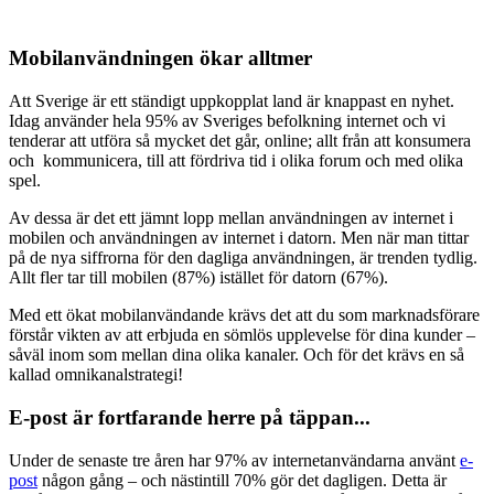
Mobilanvändningen ökar alltmer
Att Sverige är ett ständigt uppkopplat land är knappast en nyhet.
Idag använder hela 95% av Sveriges befolkning internet och vi
tenderar att utföra så mycket det går, online; allt från att konsumera
och kommunicera, till att fördriva tid i olika forum och med olika
spel.
Av dessa är det ett jämnt lopp mellan användningen av internet i
mobilen och användningen av internet i datorn. Men när man tittar
på de nya siffrorna för den dagliga användningen, är trenden tydlig.
Allt fler tar till mobilen (87%) istället för datorn (67%).
Med ett ökat mobilanvändande krävs det att du som marknadsförare
förstår vikten av att erbjuda en sömlös upplevelse för dina kunder –
såväl inom som mellan dina olika kanaler. Och för det krävs en så
kallad omnikanalstrategi!
E-post är fortfarande herre på täppan...
Under de senaste tre åren har 97% av internetanvändarna använt
e-
post
någon gång – och nästintill 70% gör det dagligen. Detta är