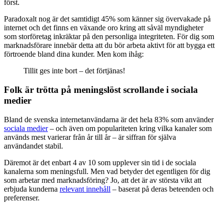
först.
Paradoxalt nog är det samtidigt 45% som känner sig övervakade på
internet och det finns en växande oro kring att såväl myndigheter
som storföretag inkräktar på den personliga integriteten. För dig som
marknadsförare innebär detta att du bör arbeta aktivt för att bygga ett
förtroende bland dina kunder. Men kom ihåg:
Tillit ges inte bort – det förtjänas!
Folk är trötta på meningslöst scrollande i sociala
medier
Bland de svenska internetanvändarna är det hela 83% som använder
sociala medier
– och även om populariteten kring vilka kanaler som
används mest varierar från år till år – är siffran för själva
användandet stabil.
Däremot är det enbart 4 av 10 som upplever sin tid i de sociala
kanalerna som meningsfull. Men vad betyder det egentligen för dig
som arbetar med marknadsföring? Jo, att det är av största vikt att
erbjuda kunderna
relevant innehåll
– baserat på deras beteenden och
preferenser.