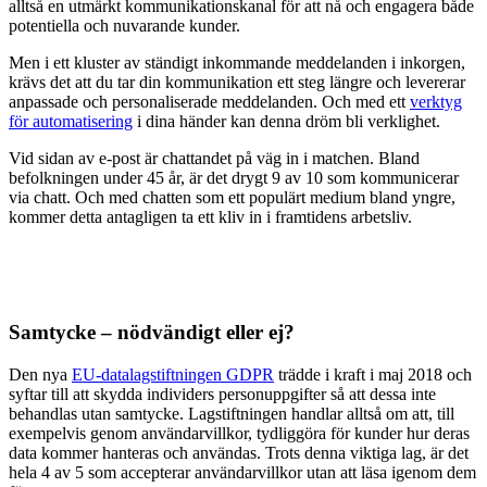
alltså en utmärkt kommunikationskanal för att nå och engagera både
potentiella och nuvarande kunder.
Men i ett kluster av ständigt inkommande meddelanden i inkorgen,
krävs det att du tar din kommunikation ett steg längre och levererar
anpassade och personaliserade meddelanden. Och med ett
verktyg
för automatisering
i dina händer kan denna dröm bli verklighet.
Vid sidan av e-post är chattandet på väg in i matchen. Bland
befolkningen under 45 år, är det drygt 9 av 10 som kommunicerar
via chatt. Och med chatten som ett populärt medium bland yngre,
kommer detta antagligen ta ett kliv in i framtidens arbetsliv.
Samtycke – nödvändigt eller ej?
Den nya
EU-datalagstiftningen GDPR
trädde i kraft i maj 2018 och
syftar till att skydda individers personuppgifter så att dessa inte
behandlas utan samtycke. Lagstiftningen handlar alltså om att, till
exempelvis genom användarvillkor, tydliggöra för kunder hur deras
data kommer hanteras och användas. Trots denna viktiga lag, är det
hela 4 av 5 som accepterar användarvillkor utan att läsa igenom dem