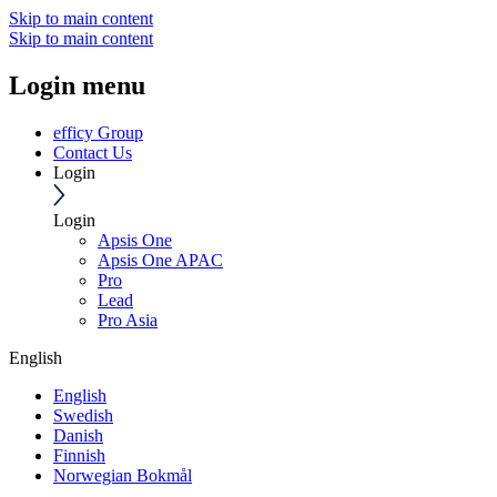
Skip to main content
Skip to main content
Login menu
efficy Group
Contact Us
Login
Login
Apsis One
Apsis One APAC
Pro
Lead
Pro Asia
English
English
Swedish
Danish
Finnish
Norwegian Bokmål