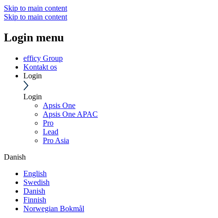
Skip to main content
Skip to main content
Login menu
efficy Group
Kontakt os
Login
Login
Apsis One
Apsis One APAC
Pro
Lead
Pro Asia
Danish
English
Swedish
Danish
Finnish
Norwegian Bokmål