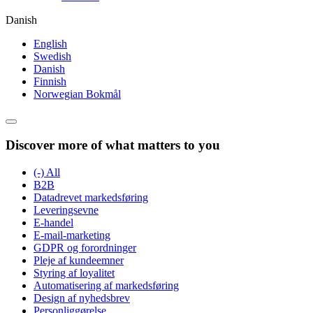
Danish
English
Swedish
Danish
Finnish
Norwegian Bokmål
Discover more of what matters to you
(-)
All
B2B
Datadrevet markedsføring
Leveringsevne
E-handel
E-mail-marketing
GDPR og forordninger
Pleje af kundeemner
Styring af loyalitet
Automatisering af markedsføring
Design af nyhedsbrev
Personliggørelse