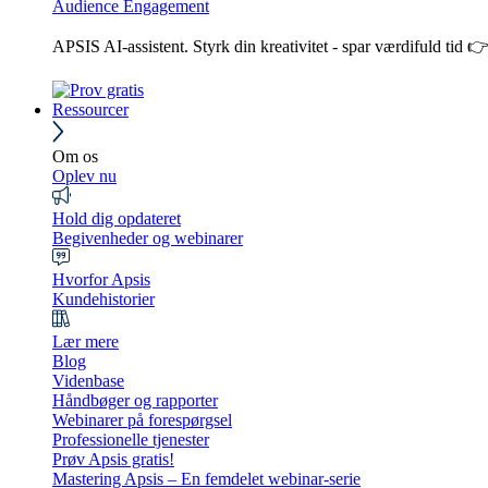
Audience Engagement
APSIS AI-assistent. Styrk din kreativitet - spar værdifuld tid 
Ressourcer
Om os
Oplev nu
Hold dig opdateret
Begivenheder og webinarer
Hvorfor Apsis
Kundehistorier
Lær mere
Blog
Videnbase
Håndbøger og rapporter
Webinarer på forespørgsel
Professionelle tjenester
Prøv Apsis gratis!
Mastering Apsis – En femdelet webinar-serie