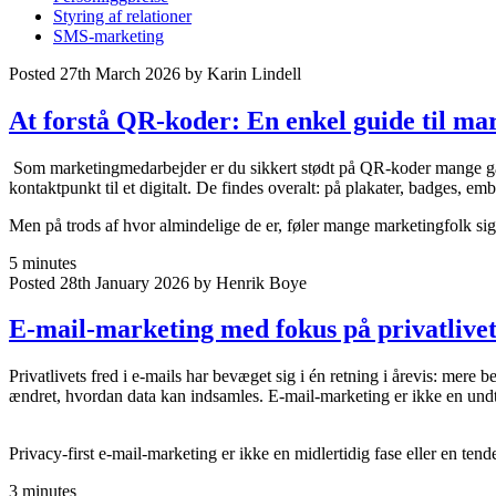
Styring af relationer
SMS-marketing
Posted 27th March 2026 by Karin Lindell
At forstå QR-koder: En enkel guide til ma
Som marketingmedarbejder er du sikkert stødt på QR-koder mange gange i
kontaktpunkt til et digitalt. De findes overalt: på plakater, badges, 
Men på trods af hvor almindelige de er, føler mange marketingfolk sig
5 minutes
Posted 28th January 2026 by Henrik Boye
E-mail-marketing med fokus på privatlivet
Privatlivets fred i e-mails har bevæget sig i én retning i årevis: mer
ændret, hvordan data kan indsamles. E-mail-marketing er ikke en undtag
Privacy-first e-mail-marketing er ikke en midlertidig fase eller en tende
3 minutes