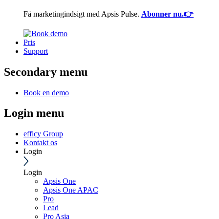
Få marketingindsigt med Apsis Pulse.
Abonner nu.👉
Pris
Support
Secondary menu
Book en demo
Login menu
efficy Group
Kontakt os
Login
Login
Apsis One
Apsis One APAC
Pro
Lead
Pro Asia