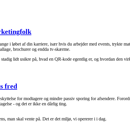
rketingfolk
 løbet af din karriere, især hvis du arbejder med events, trykte materia
emballage, brochurer og endda tv-skærme.
 stadig lidt usikre på, hvad en QR-kode egentlig er, og hvordan den virk
s fred
e beskyttelse for modtagere og mindre passiv sporing for afsendere. For
else - og det er ikke en dårlig ting.
ns, man skal vente på. Det er det miljø, vi opererer i i dag.