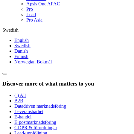
Apsis One APAC
Pro
Lead
Pro Asia
Swedish
English
Swedish
Danish
Finnish
Norwegian Bokmål
Discover more of what matters to you
(-)
All
B2B
Datadriven marknadsföring
Leveransbarhet
E-handel
E-postmarknadsföring
GDPR & förordningar
Lead-uppföljning