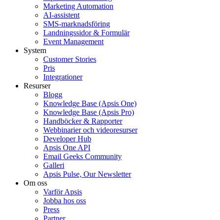
Marketing Automation
AI-assistent
SMS-marknadsföring
Landningssidor & Formulär
Event Management
System
Customer Stories
Pris
Integrationer
Resurser
Blogg
Knowledge Base (Apsis One)
Knowledge Base (Apsis Pro)
Handböcker & Rapporter
Webbinarier och videoresurser
Developer Hub
Apsis One API
Email Geeks Community
Galleri
Apsis Pulse, Our Newsletter
Om oss
Varför Apsis
Jobba hos oss
Press
Partner