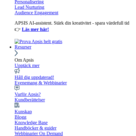
Personalisering
Lead Nurturing
Audience Engagement
APSIS AI-assistent. Stärk din kreativitet - spara värdefull tid
👉
Läs mer här!
Resurser
Om Apsis
Upptäck mer
Håll dig uppdaterad!
Evenemang & Webbinarier
Varför Apsis?
Kundberättelser
Kunskap
Blogg
Knowledge Base
Handböcker & guider
Webbinarier On Demand