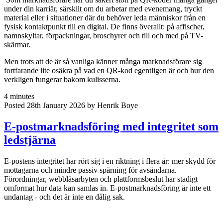
under din karriär, särskilt om du arbetar med evenemang, tryckt
material eller i situationer där du behöver leda människor från en
fysisk kontaktpunkt till en digital. De finns överallt: på affischer,
namnskyltar, förpackningar, broschyrer och till och med på TV-
skärmar.
Men trots att de är så vanliga känner många marknadsförare sig
fortfarande lite osäkra på vad en QR-kod egentligen är och hur den
verkligen fungerar bakom kulisserna.
4 minutes
Posted 28th January 2026 by Henrik Boye
E-postmarknadsföring med integritet som
ledstjärna
E-postens integritet har rört sig i en riktning i flera år: mer skydd för
mottagarna och mindre passiv spårning för avsändarna.
Förordningar, webbläsarbyten och plattformsbeslut har stadigt
omformat hur data kan samlas in. E-postmarknadsföring är inte ett
undantag - och det är inte en dålig sak.