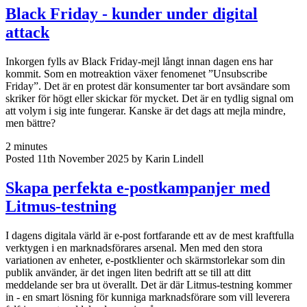
Black Friday - kunder under digital
attack
Inkorgen fylls av Black Friday-mejl långt innan dagen ens har
kommit. Som en motreaktion växer fenomenet ”Unsubscribe
Friday”. Det är en protest där konsumenter tar bort avsändare som
skriker för högt eller skickar för mycket. Det är en tydlig signal om
att volym i sig inte fungerar. Kanske är det dags att mejla mindre,
men bättre?
2 minutes
Posted 11th November 2025 by Karin Lindell
Skapa perfekta e-postkampanjer med
Litmus-testning
I dagens digitala värld är e-post fortfarande ett av de mest kraftfulla
verktygen i en marknadsförares arsenal. Men med den stora
variationen av enheter, e-postklienter och skärmstorlekar som din
publik använder, är det ingen liten bedrift att se till att ditt
meddelande ser bra ut överallt. Det är där Litmus-testning kommer
in - en smart lösning för kunniga marknadsförare som vill leverera