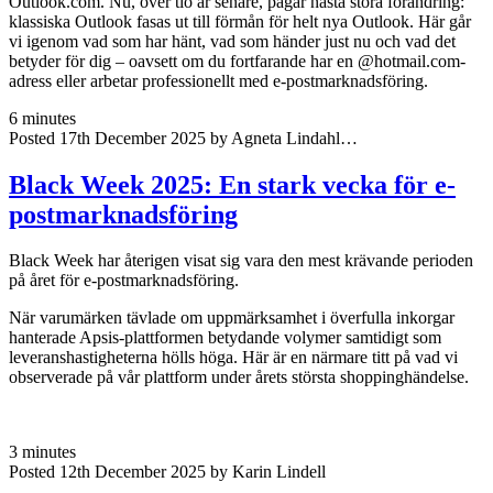
Outlook.com. Nu, över tio år senare, pågår nästa stora förändring:
klassiska Outlook fasas ut till förmån för helt nya Outlook. Här går
vi igenom vad som har hänt, vad som händer just nu och vad det
betyder för dig – oavsett om du fortfarande har en @hotmail.com-
adress eller arbetar professionellt med e-postmarknadsföring.
6 minutes
Posted 17th December 2025 by Agneta Lindahl…
Black Week 2025: En stark vecka för e-
postmarknadsföring
Black Week har återigen visat sig vara den mest krävande perioden
på året för e-postmarknadsföring.
När varumärken tävlade om uppmärksamhet i överfulla inkorgar
hanterade Apsis-plattformen betydande volymer samtidigt som
leveranshastigheterna hölls höga. Här är en närmare titt på vad vi
observerade på vår plattform under årets största shoppinghändelse.
3 minutes
Posted 12th December 2025 by Karin Lindell