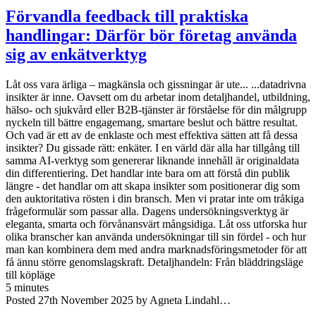
Förvandla feedback till praktiska
handlingar: Därför bör företag använda
sig av enkätverktyg
Låt oss vara ärliga – magkänsla och gissningar är ute... ...datadrivna
insikter är inne. Oavsett om du arbetar inom detaljhandel, utbildning,
hälso- och sjukvård eller B2B-tjänster är förståelse för din målgrupp
nyckeln till bättre engagemang, smartare beslut och bättre resultat.
Och vad är ett av de enklaste och mest effektiva sätten att få dessa
insikter? Du gissade rätt: enkäter. I en värld där alla har tillgång till
samma AI-verktyg som genererar liknande innehåll är originaldata
din differentiering. Det handlar inte bara om att förstå din publik
längre - det handlar om att skapa insikter som positionerar dig som
den auktoritativa rösten i din bransch. Men vi pratar inte om tråkiga
frågeformulär som passar alla. Dagens undersökningsverktyg är
eleganta, smarta och förvånansvärt mångsidiga. Låt oss utforska hur
olika branscher kan använda undersökningar till sin fördel - och hur
man kan kombinera dem med andra marknadsföringsmetoder för att
få ännu större genomslagskraft. Detaljhandeln: Från bläddringsläge
till köpläge
5 minutes
Posted 27th November 2025 by Agneta Lindahl…